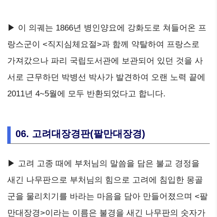
▶ 이 의궤는 1866년 병인양요에 강화도로 쳐들어온 프
랑스군이 <직지심체요절>과 함께 약탈하여 프랑스로
가져갔으나 파리 국립도서관에 보관되어 있던 것을 사
서로 근무하던 박병선 박사가 발견하여 오랜 노력 끝에
2011년 4~5월에 모두 반환되었다고 합니다.
06. 고려대장경판(팔만대장경)
▶ 고려 고종 때에 부처님의 말씀을 담은 불교 경정을
새긴 나무판으로 부처님의 힘으로 고려에 침입한 몽골
군을 물리치기를 바라는 마음을 담아 만들어졌으며 <팔
만대장경>이라는 이름은 불경을 새긴 나무판의 숫자가