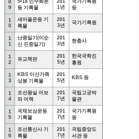
5•18 민주화운
201
국가기록원
0
1년
9
동 기록물
등
새마을운동 기
201
1
국가기록원
3년
0
록물
난중일기(이순
201
1
현충사
3년
1
신 진중일기)
201
한국국학진
1
유교책판
5년
2
흥원
KBS 이산가족
201
1
KBS 등
5년
3
상봉 기록물
조선왕실 어보
201
국립고궁박
1
7년
4
와 어책
물관
국채보상운동
201
국가기록원
1
7년
5
기록물
등
조선통신사 기
201
국립중앙도
1
7년
6
록물
서관 등