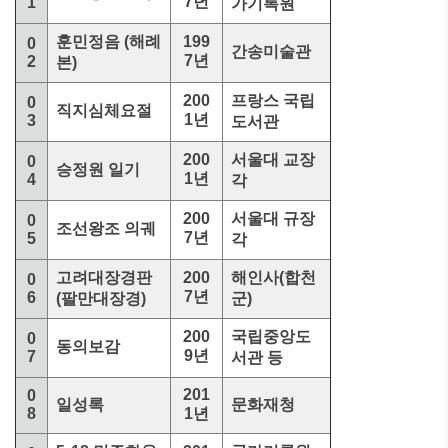
7년
1
가기록원
훈민정음 (해례
199
0
간송미술관
7년
2
본)
200
프랑스 국립
0
직지심체요절
1년
3
도서관
200
서울대 교장
0
승정원 일기
1년
4
각
200
서울대 규장
0
조선왕조 의궤
7년
5
각
고려대장경판
200
해인사(합천
0
7년
6
(팔만대장경)
군)
200
국립중앙도
0
동의보감
9년
7
서관 등
201
0
일성록
문화재청
8
1년