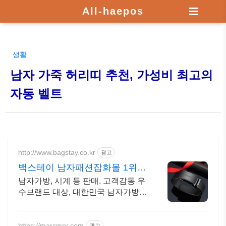
All-haepos
생활
남자 가죽 허리띠 추천, 가성비 최고의
자동 벨트
http://www.bagstay.co.kr
광고
백스테이 남자패션잡화몰 1위
타임세일중 최대 79%할인!
남자가방, 시계 등 판매. 고객감동 우
수브랜드 대상, 대한민국 남자가방쇼
핑몰1위!
https://marcmor.com
광고