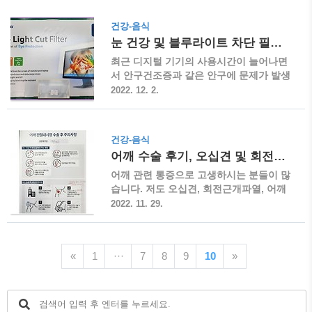
니다. 1. 구강세정기 물통 1) 대용량 수조
치간 칫솔, 치실, 구강세정기와 같은 용품
추천 ▶ 물통 용량을 가장 먼저 고려한 이
들의 상호 효과에 대한 비교와 논란이 많
건강-음식
유는 물통 용량이 적을 경우, 1통으로 충분
습니다. 구강용품 비교 : 구강세정기, 치간
눈 건강 및 블루라이트 차단 필름 효과
한 구강세정을 하기에는 부족할 수 있어서
칫솔, 치실 ▶ 치과에서 흔히 양치질 만으
여러 번 물을 보충해줘야 한다는 번거로움
로는 치아 안쪽 사이까지 전체를 제대로
최근 디지털 기기의 사용시간이 늘어나면
이 있기 때문..
닦기 어렵기 때문에 칫솔 외에 추가로 사
서 안구건조증과 같은 안구에 문제가 발생
용을 권장하는 제품들이 치간칫솔과 치실
하는 사례가 늘어나고 있습니다. 이에 눈
2022. 12. 2.
입니다. 하지만 실제 이 제품들은 생각보
건강 및 블루라이트 차단 필름 효과 등을
다 사용이 번거롭고 귀찮아 직접 사용하는
알아보고 실제 눈의 건강을 지키기 위한
분들이 많지는 않습니다. 또한 치과의사들
방법은 무엇인지에 대해 정리해 보려고 합
건강-음식
사이에서도 사용 효과에 대한 논란이나 사
니다. 블루라이트 차단 제품 및 효과 ▶ 핸
어깨 수술 후기, 오십견 및 회전근개파열
용방법에 대한 의견이 많이 갈리기도 합니
드폰, 모니터, TV 등 대부분의 디지털 기기
다. ▶ 그리고 또 한 가지 제품이 구강세정
에는 눈의 피로를 줄이고 눈을 편안하게
어깨 관련 통증으로 고생하시는 분들이 많
기 입니다. 이 제품은 최근에..
해주는 자체 기능들이 내장되어 있습니다.
습니다. 저도 오십견, 회전근개파열, 어깨
핸드폰의 [편안하게 화면 보기]나 모니터
뼈 등 복합적인 이유로 오랜 고생 끝에 결
2022. 11. 29.
의 [눈 보호] 기능들입니다. ▶ 실제 이 기
국 어깨관절 내시경 수술을 받고 현재는 1
능들을 사용해서 화면을 보게 되면 밝고
년의 시간이 지났습니다. 관련 내용이 궁
푸른빛이 줄어들면서 화면이 누렇게 보이
금하실 분들에게 도움이 되고자 후기를 남
«
1
···
7
8
9
10
»
기 때문에 눈의 건강을 떠나서 보기 불편
겨 보겠습니다. 어깨 통증의 증상과 원인
하다는 단점이 있습니다. ▶ 최근에는 모
1. 통증의 증상 ◈ 첫째, 일상적인 생활에
니터 및 TV 화면 등에 걸쳐서 사용할 수 있
크게 지장이 있던 것은 아니지만 팔을 특
는 투명 아크릴이나 필..
정 방향으로 올리거나 움직일 때, 팔에 힘