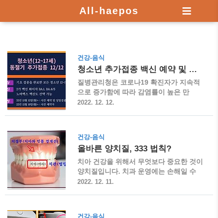
All-haepos
건강-음식
청소년 추가접종 백신 예약 및 신청
질병관리청은 코로나19 확진자가 지속적
으로 증가함에 따라 감염률이 높은 만
12~17 청소년을 대상으로 동절기 추가 접
2022. 12. 12.
종을 확대한다고 합니다. 청소년 개량 백
신 추가접종 예약 및 신청은 2022년 12월
12일(월)부터 질병관리청 및 1339 콜센터
건강-음식
등을 통해 가능합니다. 청소년 접종 대상
올바른 양치질, 333 법칙?
기본 대상 ◈ 1, 2차 기초 접종을 완료하고
마지막 접종일로부터 90일이 경과한 모든
치아 건강을 위해서 무엇보다 중요한 것이
청소년 12~17세 권고 대상 ◈ 만성 질환
양치질입니다. 치과 운영에는 손해일 수
(폐질환, 심장질환, 간질환, 신질환, 신경-
있음에도 대부분의 치과에서는 올바른 양
2022. 12. 11.
근육 질환) ◈ 당뇨, 비만, 면역저하자(면
치질을 권장합니다. 그만큼 많은 분들이
역억제제 복용자) ◈ 만성질환으로 사회복
올바른 양치 방법에 대해 잘 모른다는 반
지시설 등 집단시설에서 치료, 요양, 수용
증이며, 여전히 3-3-3 법칙을 고수하는 분
건강-음식