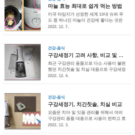
중인 청소년 ◈ 기타, 상기 기준에 준하는
들도 많습니다. 양치질의 목적 ◈ 치태(플
마늘 효능 최대로 쉽게 먹는 방법
고위험군 청소년, 접종이 필요한 경우 의
라그 plaque) : 입 안에 남은 음식 찌꺼기
사 소견에 따라 접종 청소년 추가 접종..
는 세균을 증식하게 하는데, 이 세균들이
미국 타임지가 선정한 세계 10대 슈퍼 푸
치아의 표면이나 잇몸 사이에 지속적으로
드 중 하나인 마늘이 건강에 좋다는 것은
쌓여 형성된 막이나 덩어리를 말합니다.
잘 알려진 사실입니다. 하지만 건강을 위
2022. 12. 7.
◈ 치태는 충치를 유발하고 잇몸에 염증을
해 직접 생으로 먹거나 다른 방법으로 챙
일으켜 치주질환(치은염, 치주염)으로 발
겨 먹기도 쉽지 않습니다. 마늘의 효능을
전하게 됩니다. 이 치태를 제 때에 제거하
최대로 높이고 쉽게 섭취할 수 있는 방법
건강-음식
지 않고 방치하면 입 안의 침 성분과 섞여
을 알아보겠습니다. 마늘 세는 단위 : 국립
구강세정기 고려 사항, 비교 및 추천
단단하게 돌처럼 굳어지는 치석이 됩니다.
국어원(참고) ◈ 참고로 마늘 세는 단위를
◈ 단단하게 굳은 치석은 제거가 쉽지 않
종종 틀리게 표기하거나 사용하는 경우가
최근 구강관리 용품으로 다소 사용이 불편
고 입 냄새를 유..
있습니다. 다음을 참고하시면 헷갈리지 않
했던 치간칫솔 및 치실 대용으로 구강세정
고 정확히 이해하실 수 있을 것 같습니다.
기 제품을 많이 사용하고 있지만 이 제품
2022. 12. 4.
▶ 접(한 묶음) : 기본 100 뿌리(통)를 한
의 원조라고 할 수 있는 워터픽이 개발된
접, 50 뿌리는 반 접 ▶ 통(한 뿌리) : 하나
지도 60년이 넘었습니다. 제품 구매 시 어
의 줄기와 뿌리에 달린 것(보통 6~7쪽) ▶
떤 기준으로 제품을 구매하는 것이 좋은지
건강-음식
쪽(알 or 톨) : 통의 껍질 속에 있는 하나의
정리를 해보려고 합니다. 구강세정기 구매
구강세정기, 치간칫솔, 치실 비교
낱알(한 톨) 일반적인 마늘 섭취 방법 1. 생
시, 고려 사항 ▶ 휴대용 구강세정기 제품
으로 먹기 ▷ 보통은..
을 기준으로 제품 구매 시에 고려해야 할
요즘은 치아 및 잇몸 관리를 위해서 여러
사항과 대표적인 브랜드인 워터픽, 아쿠아
구강관리 용품 대용으로 사용이 편하고 효
픽, 필립스, 알로코리아, 오아, 단미, 샤오
과도 좋은 구강세정기 제품들의 사용이 점
2022. 12. 3.
미 등의 제품을 간략하게 비교해보려고 합
점 늘어나는 추세입니다. 하지만 여전히