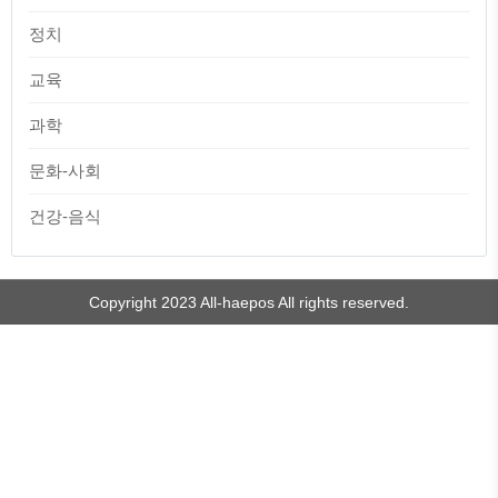
정치
교육
과학
문화-사회
건강-음식
TistoryWhaleSkin3.4
Copyright 2023 All-haepos All rights reserved.