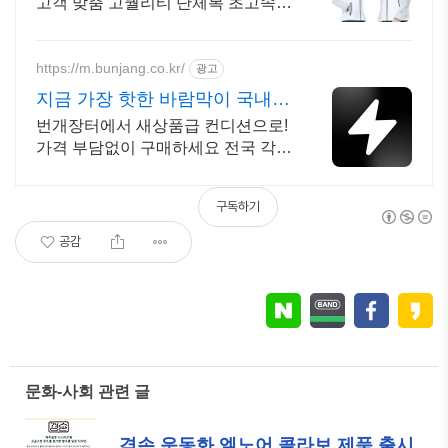
고객 맞춤 고퀄리티 단체복 초고속
제작OK
https://m.bunjang.co.kr/
광고
지금 가장 핫한 바람막이 국내
최대 브랜드 중고거래
번개장터에서 새상품급 컨디션으로!
가격 부담없이 구매하세요 전국 각지
에서 올라오는 전국구 최다 상품 매
일 10만 개 이상의 신규 상품 업로드
구독하기
공감
문화-사회 관련 글
겸손 운동화 엘노어 콜라보 제품 출시