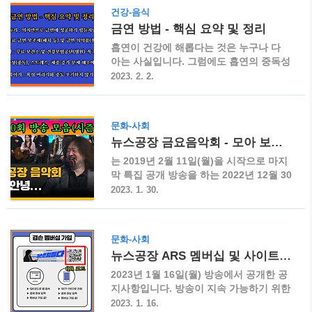
에 반드시 필요한 필수 생계비를 파주페이로 대체함으로써 발생
건강-음식
하는 여유 금액을 에너지 비용으로 부담할 수 있는 동시에 파주페
금연 방법 - 핵심 요약 및 정리
이 사용으로 지역 경제 활성화에 기여할 것으로 예상됩니다. ◈ 지
흡연이 건강에 해롭다는 것은 누구나 다
급 대상 : 지급일 기준 파주시에 주민등록 된 가구 (약 20만 가구)
아는 사실입니다. 그럼에도 흡연의 중독성
◈ 지급 방법 : 지역 화폐인 파주페이로 지급(온오프라인 신청) ◈
문제 등으로 실제 금연에 성공하기는 여러
2023. 2. 2.
지급 기한 : 2023년 2월 말 ~ 6월 말 파주시 보도 자료 전국 지자
모로 어려움이 있습니다. 이에 금연에 관
체..
한 핵심 요약 및 정리를 통해 최적의 금연
방법 등을 알아보려고 합니다. 금연 개요
문화-사회
▶ 각 기관의 발표마다 차이가 있지만 담
뉴스공장 금요음악회 - 모아 보기 (시즌 1)
배에는 최소 4천에서 5천 또는 7천 종의
독성 및 발암물질 등의 인체에 유해한 화
는 2019년 2월 11일(월)을 시작으로 마지
학물질이 포함되어 있다고 합니다. ▶ 그
막 특집 공개 방송을 하는 2022년 12월 30
중에서도 담배 중독의 원인인 니코틴, 치
일(금)까지 총 180회가 방송되었습니다. 1
2023. 1. 30.
아를 변색시키며 담배 맛의 독한 정도를
회부터 180회까지 전체 방송의 참여 예술
결정하는 끈적끈적한 점액 물질의 타르,
인 리스트(유튜브 방송)입니다. 뉴스공장
산소 부족을 야기하여 만성피로 및 조기
금요음악회 개요 ▶ 총 방송 횟수 : 180회
문화-사회
노화 등을 야기하는 일산화탄소가 대표적
▶ 금요음악회 모태 : 2019년 02월 11일
뉴스공장 ARS 멤버십 및 사이트 안내
인 물질입니다. ▶ 이 외에 이름만 들어도
(월) 임현정 피아니스트 첫 출연 ▶ 최다
걱정되는 아세톤, 나프타린, 청산가스, 벤
출연자 : 임현정 총 25회(마지막 공개 방송
2023년 1월 16일(월) 방송에서 공개한 공
조피렌, 나프탈아민, 부탄, ..
포함) ▶ 첫 금요일 방송 : 2019년 05월 03
지사항입니다. 방송이 지속 가능하기 위한
일(금) 고상지 트리오 출연 방송부터 ▶ 금
토대를 어떻게 만들 것인지에 대한 사항으
2023. 1. 16.