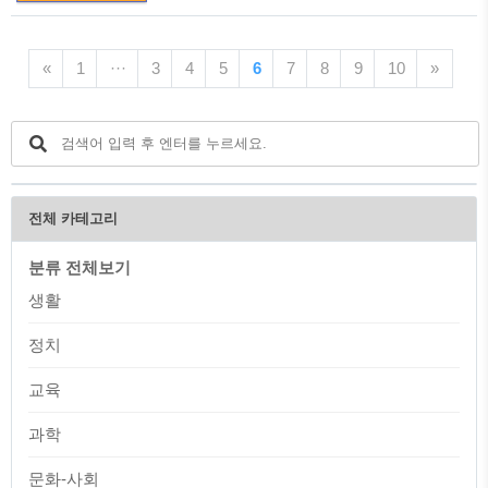
요클래식 명칭 사용 : 2019년 05월 10일 6
로 뉴스공장 멤버십 ARS 및 사이트 등을
회 차부터 금요클래식으로 명명 ▶ 금요음
소개하려고 합니다. 뉴스공장 멤버십 도입
악회 명칭 사용 : 2019년 10월 04일(금)
배경 김어준 공장장의 생각 ▶ 뉴스공장이
«
1
···
3
4
5
6
7
8
9
10
»
17회 차부터(고의석 등 출연) 뉴스공장 시
어떤 외압에도 흔들리지 않고 앞으로도 계
즌1 ..
속 이어갈 재원을 만들기 위한 방법으로
새로 독자적인 재원 조달 체계를 도입한다
고 합니다. ▶ 유튜브 멤버십과 광고, 슈퍼
챗 방식의 유튜브 생태계나 기존의 외부
광고 시장을 이용해 재원을 마련하는 방법
이 있습니다. ▶ 하지만 는 간편한 대신 광
전체 카테고리
고 제약이나 여러 금지 조항 등의 자체적
인 통제권을 가지고 있고, 의 경우 광고주
분류 전체보기
를 압박하는 외압이 있을 수 있습니다. ▶
현재 유튜브 슈..
생활
정치
교육
과학
문화-사회