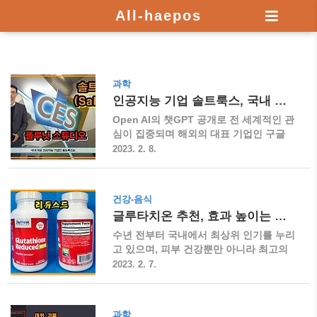
All-haepos
과학
인공지능 기업 솔트룩스, 국내 최다 특허 보유
Open AI의 챗GPT 공개로 전 세계적인 관
심이 집중되며 해외의 대표 기업인 구글
및 마이크로소프트 등의 대응도 주목을 받
2023. 2. 8.
고 있는 가운데, 대기업 외에 국내 최다 특
허 보유 회사인 에 대한 관심도 주목되고
있습니다. 인공지능 기업 솔트룩스 ▶ 인
건강-음식
공지능 및 빅데이터 전문 기업 ▶ 국내 최
글루타치온 추천, 효과 높이는 방법
다 인공지능 관련 특허 보유 ▶ 2020년 코
스닥 시장 입성(시가총액 1,258억), 공모
수년 전부터 국내에서 최상위 인기를 누리
가 25,000원 ▶ 2022년 11월 플루닛 스튜
고 있으며, 피부 건강뿐만 아니라 최고의
디오 AI 메타휴먼(가상인가) 공개,
항산화제로 알려진 영양제인 글루타치온
2023. 2. 7.
CES2023 한국 10대 기업 및 혁신상 수상
제품의 추천, 제품의 종류, 효과 높이는 방
▶ 현대비앤지스틸 정문선 부사장, 2대 주
법 및 구매 방법 등에 대해 소개하려고 합
주(10.08%) ▶ 챗GPT의 공개로 인공지능
니다. 글루타치온 개요 ▶ 글루타치온은
과학