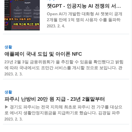
(AI) 기술 관련 기업으로 주가 상승률 1위
항산화제의 끝판왕, 항산화제의 조절자,
챗GPT - 인공지능 AI 전쟁의 서막인가?
를 기록한 코난테크롤로지 및 셀바스A..
마스터 등으로 최고의 수식어가 붙을 만큼
인체에서 생성되며 간 해독 등의 건강에
Open AI가 개발한 대화형 AI 챗봇이 공개
중요한 역할을 담당하는 물질로 글루타메
2개월 만에 1억 명의 사용자 수를 돌파하
이트(glutamate), 시스테인(cysteine), 글
며 세계적인 관심을 끌고 있는 가운데에
2023. 2. 4.
라이신(glycine)의 세 가지 아미노산이 결
과연 의 공개가 인공지능(AI) 전쟁의 서막
합된 형태의 물질(단백질)입니다. ▶ 글루
이 될지, 구글 등의 관련 기업들의 대응도
타치온이 최고의 항산화제로 불리는 이유
귀추가 주목되고 있습니다. 챗 GPT (chat
생활
중에 하나는 다른 항산화제가 과도한 항산
GPT) 개요 ▶ 먼저 GTP를 개발하고 공개
애플페이 국내 도입 및 아이폰 NFC
화 작용으로 인해 인체에 역기능을 하지
한 Open AI 및 챗 GPT에 대해 간략하게
않도록 조절하고 균형을 잡아준다는 것입
소개를 하도록 하겠습니다. Open AI(인공
23년 2월 3일 금융위원회가 을 추진할 수 있음을 확인했다고 밝힘
니다. ▶ 글..
지능연구소) ▶ 샘 올트먼(Sam Altman :
에 따라 국내에서도 조만간 서비스를 개시할 것으로 보입니다. 관
1985년~ / 스탠포드 대학 컴퓨터공학 중
련하여 NFC 사용 방법 등에 대하여 알아보도록 하겠습니다. 애플
2023. 2. 3.
퇴) CEO의 주도하에 2015년 12월 11일
페이 국내 도입 ▶ 금융위원회는 "관련 법령 등을 고려해 신용카
인류 전체에 이익이 되는 범용 인공지능
드사들이 필요한 관련 절차 등을 준수하여 애플페이 서비스 도입
(AGI)을 목표로 세워진 비영리 인공지능
을 추진할 수 있음을 확인했다"고 밝힘에 따라 이르면 2023년 3
생활
연구소입니다. ▶ 현재는 일부 영리를 목
월부터 서비스가 개시될 것으로 전망됩니다. ▶ 실제 2022년 12
파주시 난방비 20만 원 지급 - 23년 2월말부터
적으로 하는 법인으로 전환한 것으로 ..
월 금융감독원이 애플페이 약관 심사를 완료한 사실이 알려지면
▶ 경기도 파주시는 전국 지차체 최초로 파주시 전 가구를 대상으
서 국내 서비스 출시가 예상되었지만 NFC 호환 단말기 설치비를
로 에너지 생활안정지원금을 지급하기로 했습니다. 김경일 파주
보조해 주는 단말기 보급계획(리베이트)을 둘러싸고 부당한 보상
시장은 '재난 극복 및 민생 경제 활성화 지원 조례안'을 근거로 재
2023. 2. 3.
금의 제공이라는 문제가 불거지면서 다시 출시가 ..
난극복과 민생회복을 위해 444억 원을 추경 편성했다고 합니다.
▶ 생활안정지원금은 지역화폐인 파주페이로 지급하며, 일상생활