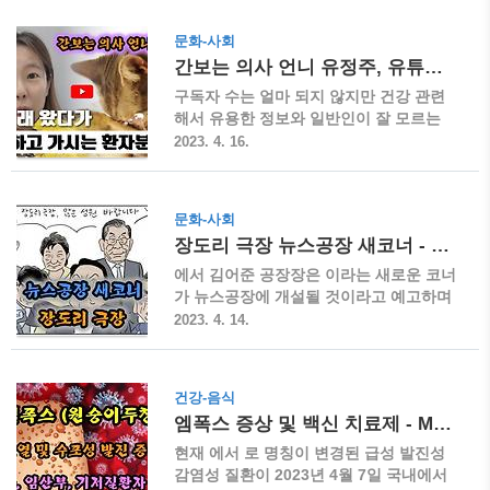
합니다. ▶ 현재 인도에서 급증하고 있는
능에 충실한 대체 상품을 알아보려고 합니
추세로 하루 확진자가 2023년 2월에 100
다. 미궁365 대장사랑 차전자피 식이섬유
문화-사회
명 대에서 최근 1만 명대로 100배 이상..
▶ 차전자피는 질경이 씨앗의 껍질로 콜레
간보는 의사 언니 유정주, 유튜브 채널 소개
스테롤 개선 및 배변활동을 원활하게 하는
기능성을 인정받아 건강기능식품으로 널
구독자 수는 얼마 되지 않지만 건강 관련
리 이용되고 있습니다. 특히 수분과 만나
해서 유용한 정보와 일반인이 잘 모르는
40배 이상으로 팽창하는 성질을 이용해 변
의사 생활 등에 대한 이야기들을 재미있고
2023. 4. 16.
비 개선 및 식욕을 억제해 다이어트에도
친절한 음성으로 들으실 수 있는 유튜브
많이 활용되고 있습니다. 국내에서 유통되
채널을 소개합니다. 부천 순천향대학병원
는 대부분 제품의 원료는 주로 인도에서
소화기내과 조교수로 재직 중인 의사입니
문화-사회
수입하고 있습니다. ▶ 이러한 차전자피
다. 간보는 의사 언니 유정주 유튜브 ▶ 유
장도리 극장 뉴스공장 새코너 - 박순찬 이상민
제품 중에 가장 많이 알려진 것이 < 미궁
튜브 채널 운영자인 유정주 교수는 현재
365 대장사랑 차전자피 식이섬유..
부천 순천향대학병원의 소화기내과에서
에서 김어준 공장장은 이라는 새로운 코너
급성 및 만성 바이러스 간염(B형, C형), 간
가 뉴스공장에 개설될 것이라고 예고하며
경변, 지방간, 간암 분야를 진료하는 의사
주요 인물의 만화 컷을 공개했습니다. 출
2023. 4. 14.
이며, 의학 논문 클리닉 등을 서비스하는
연진은 현시대의 주요 인물로 어떤 풍자와
여성 벤처기업인 리서치팩토리(Research
해학으로 시청자들의 관심을 모을지 주목
Factory)라는 회사를 설립하여 경영하는
되고 있습니다. 장도리 극장 예고 ▶ 2023
건강-음식
CEO이기도 합니다. ▶ 현재 유튜브 채널
년 4월 14일(금) 에서 뉴스공장 새 코너로
엠폭스 증상 및 백신 치료제 - MPOX 원숭이두창
의 구독자 수는 약 1.1만 명으로 2019년
개설을 예고했습니다. 방송은 2023년 4월
10월 12일 첫 방..
17일(월)부터 예정이며, 출연진은 아래 그
현재 에서 로 명칭이 변경된 급성 발진성
림에서 보듯이 문재인 대통령, 이재명 민
감염성 질환이 2023년 4월 7일 국내에서