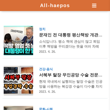
All-haepos
정치
문재인 전 대통령 평산책방 개관, 책방지기로 활동
소식입니다. 평소 책에 관심이 많고 퇴임
이후 책방을 꾸리겠다는 뜻을 여러 차례
밝히셨다고 하는데, 2023년 4월 25일 드
2023. 4. 26.
디어 경남 양산 사저 근방에 책방을 열고
향후 책방지기로도 일을 하신다고 합니다.
문재인 전 대통령 평산책방 오픈 소식 ▶
건강-음식
문재인 전 대통령은 2023년 4월 25일 퇴
서혜부 탈장 무인공망 수술 전문 병원
임 1주년을 앞두고 평소 관심이 많았던 책
방을 사저 근방에 개관하고 4월 26일 오전
현재 국내에서 실행되는 탈장 수술은 인공
10시부터 영업을 시작했다고 합니다. 평산
망을 사용하는 복강경 수술이 다수를 차지
책방의 운영시간은 오전 10시부터 오후 6
하고 있습니다. 하지만 환자의 입장에서
2023. 4. 26.
시까지이며 매주 월요일은 휴무입니다. ▶
인공망은 여러모로 부담이 되는 수술입니
문재인 전 대통령은 사비를 들여 2022년
다. 이에 인공망을 사용하지 않는 을 소개
말에 평산 마을 사저 근처 경호구역에 있
해 보려고 합니다. 서혜부 탈장 무인공망
문화-사회