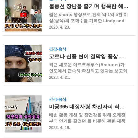
는 1층짜리 건물과 땅을 8억 5천여 만 원
수술 ▶ 서혜부 탈장(허벅지와 사타구니
물풍선 장난을 즐기며 행복한 해외 가족 유튜버
에 사들였고 지난 1월부터 리모델링 공사
부근)은 전체 탈장의 90% 이상을 차지한
를 시..
다고 하며 치료는 수술이 유일한 방법입니
짧은 shorts 영상으로 전체 약 1억 5천 이
다. 수술 방법은 크게 직접 절개와 복강경
상(공식)의 조회수를 기록한 Lindy and
내시경 수술로 나눌 수 있고 인공망을 사
Jlo라는 유튜브 채널을 소개합니다. 최근
2023. 4. 23.
용하느냐의 여부에 따라서도 구분됩니다.
웃을 일이 많지 않은 시국이지만 잠시라도
▶ 최근에는 정확한 시야가 확보된 상태에
함께 즐겨보시면 좋을 것 같습니다. 물풍
서 로봇을 이용한 수술 방법이 새롭게 시
선 장난 가족 유튜버 Lindy and Jlo ▶ 영
건강-음식
행되고 있다고 합니다. 3D 광학 카메라로
상은 주로 남편과 부인이 서로에게 몰래
코로나 신종 변이 결막염 증상 아르크투루스
신경 분지 하나까지 자세하게 관찰할 수
설치한 물풍선을 터트리고 색종이 폭죽으
있기 때문에 복강경 내시경 수..
로 세레모니를 하면서 마무리하는 영상으
최근 새로운 아르크투루스(Arcturus)가
로 장난감 활이나 비비탄 총, 크레모아 등
인도에서 급속히 확산되고 있다는 보고와
을 사용한 기발한 방식의 장난이 재미를
함께 세계보건기구(WHO)와 미국 질병통
2023. 4. 21.
더합니다. 장난을 당하는 누구도 화내지
제예방센터(CDC)가 주목하고 있다고 합
않고 즐겁게 웃어넘기는 모습이 보는 이로
니다. 이전 변이와 달리 결막염 증상과 같
하여금 빠져들게 합니다. 또한 특유의 웃
은 눈병이 나타나는 것이 특징입니다. 코
건강-음식
음소리가 영상에 빠져들게 하는 중독성 매
로나 신종 변이 아르크투루스 ▶ 이번에
미궁365 대장사랑 차전자피 식이섬유 대체 상품
력이 있습니다. 남편의 웃음소리는 ..
새롭게 발견된 인 XBB.1.16은 2023년 1
월 발견되어 현재 미국, 한국, 일본, 호주,
배변 활동 개선 및 장건강을 위해 오래전
중국, 싱가포르, 홍콩, 인도 등 최소 29개
부터 인기를 끌었던 를 비롯해 관련 제품
국에서도 발견되고 있으며 목동자리의 가
들을 알아보고 상대적으로 미궁 등의 고가
2023. 4. 19.
장 큰 별의 이름인 를 별칭으로 정했다고
제품보다 가격도 합리적이고 차전자피 기