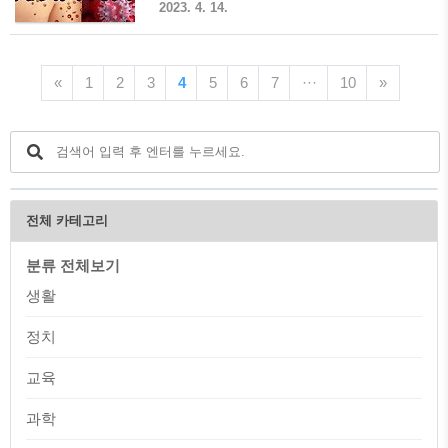
주당 당대표, 이명박, 박근혜, 한동훈, 안철
첫 감염자가 발생한 이후 계속 확산되고
2023. 4. 14.
수, 윤석렬 등이 등장인물입니다. ▶ 만화
있습니다. 이에 감염에 주의가 필요하며
그림은 1995년 최초의 만화가 공채로 입
관련 현황, 증상, 발진, 감염, 백신, 예방,
사하여 2021년 5월 24일을 끝으로 26년간
치료법 등을 알아보려고 합니다. 엠폭스
«
1
2
3
4
5
6
7
···
10
»
경향신문에서 네 컷 만평 를 연재했던 박
✔️ 엠폭스(MPOX)는 원숭이두창 바이러스
순찬 화백입니다.(방송에서 김어..
(Monkeypox Virus)에 의해 감염되는 급
성 발진성 감염병으로 1958년 실험실 사
육 원숭이에서 처음 발견되었고, 1970년
콩고에서 처음으로 인체 감염 사례가 보고
되었다고 합니다. 2022년 유행 전까지는
중앙 및 서부 아프리카 농촌 열대우림지역
전체 카테고리
에서 주로 발생하는 풍토병이었다고 합니
다. 🚩 현재 국내에서 지역사회 감염이 시
분류 전체보기
작되어 위기 경보에서 주의로 격상되었..
생활
정치
교육
과학